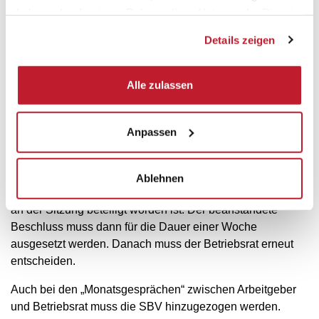
behinderten Kollegen betreffen oder nicht.
haben oder die sie im Rahmen Ihrer Nutzung der Dienste
Dementsprechend muss der Betriebsrat die
gesammelt haben.
Vertrauensperson zu allen Terminen unter Beifügung der
Details zeigen
Tagesordnung einladen. Die Schwerbehindertenvertretung
kann beantragen, Angelegenheiten, die einzelne
Alle zulassen
Schwerbehinderte oder schwerbehinderte Arbeitnehmer
als Gruppe besonders betreffen, auf die Tagesordnung der
nächsten Sitzung zu setzen (§ 178 Abs. 4 SGB IX).
Anpassen
Umgekehrt kann sie auch beantragen, einen Beschluss
des Betriebsrats auszusetzen, wenn sie glaubt, dass damit
eine Beeinträchtigung wichtiger Interessen von
Ablehnen
behinderten Kollegen verbunden ist, oder wenn sie nicht
an der Sitzung beteiligt worden ist. Der beanstandete
Beschluss muss dann für die Dauer einer Woche
ausgesetzt werden. Danach muss der Betriebsrat erneut
entscheiden.
Auch bei den „Monatsgesprächen“ zwischen Arbeitgeber
und Betriebsrat muss die SBV hinzugezogen werden.