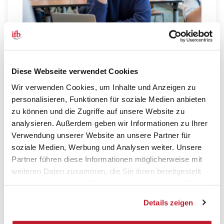
Diese Webseite verwendet Cookies
Webinar SBV-Wahl „Kandidatensuche“
Wir verwenden Cookies, um Inhalte und Anzeigen zu
Kostenloses Webinar
personalisieren, Funktionen für soziale Medien anbieten
zu können und die Zugriffe auf unsere Website zu
Erfahren Sie, wie Sie mit der passenden Strategie,
analysieren. Außerdem geben wir Informationen zu Ihrer
gelungenen Aktionen und den richtigen Worten
Verwendung unserer Website an unsere Partner für
erfolgreich auf Kandidatensuche gehen.
soziale Medien, Werbung und Analysen weiter. Unsere
Partner führen diese Informationen möglicherweise mit
Zum kostenlosen Webinar
weiteren Daten zusammen, die Sie ihnen bereitgestellt
haben oder die sie im Rahmen Ihrer Nutzung der Dienste
gesammelt haben.
Details zeigen