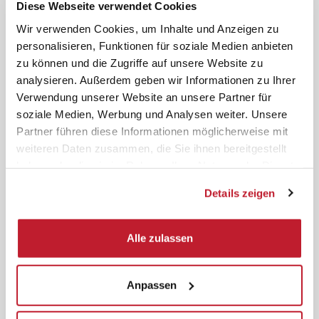
Seminare für die SBV
Diese Webseite verwendet Cookies
Über 50 Seminarthemen speziell
Wir verwenden Cookies, um Inhalte und Anzeigen zu
für die Schwerbehindertenvertretung
personalisieren, Funktionen für soziale Medien anbieten
zu können und die Zugriffe auf unsere Website zu
Seminarübersicht
analysieren. Außerdem geben wir Informationen zu Ihrer
Online-Seminare
Verwendung unserer Website an unsere Partner für
soziale Medien, Werbung und Analysen weiter. Unsere
Schulungsanspruch
Partner führen diese Informationen möglicherweise mit
Katalog bestellen
weiteren Daten zusammen, die Sie ihnen bereitgestellt
Sparpreis Bahn
haben oder die sie im Rahmen Ihrer Nutzung der Dienste
gesammelt haben.
AGB's
Details zeigen
Kontakt
Haben Sie Fragen? Kontaktieren
Alle zulassen
Sie uns, wir sind gerne für Sie da.
Kontaktformular
Anpassen
Telefon 08841 / 6112 - 20